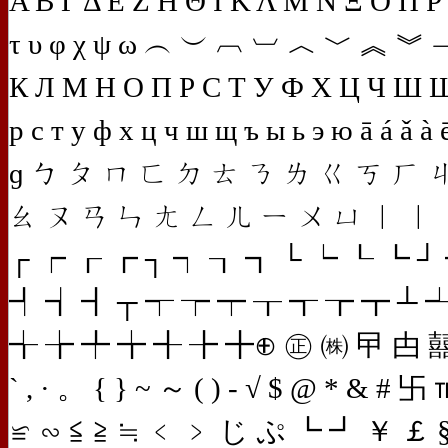
Α Β Γ Δ Ε Ζ Η Θ Ι Κ Λ Μ Ν Ξ Ο Π Ρ Σ 
τ υ φ χ ψ ω ︵ ︶ ︹ ︺ ︿ ﹀ ︽ ︾ 
К Л М Н О П Р С Т У Ф Х Ц Ч Ш Щ Ъ 
р с т у ф х ц ч ш щ ъ ы ь э ю ā á ǎ à ē 
ɡ ㄅ ㄆ ㄇ ㄈ ㄉ ㄊ ㄋ ㄌ ㄍ ㄎ ㄏ 
ㄠ ㄡ ㄢ ㄣ ㄤ ㄥ ㄦ ㄧ ㄨ ㄩ ︱ ︳ 
┌ ┍ ┎ ┏ ┐ ┑ ┒ ┓ └ ┕ ┖ ┗ ┘
┩ ┪ ┫ ┬ ┭ ┮ ┯ ┰ ┱ ┲ ┳ ┴ 
╅ ╆ ╇ ╈ ╉ ╊ ╋⊕ ㊣ ㈱ 曱 甴 囍 ∟ 
` , · 。 { } ~ ～ ( ) - √ $ @ * 
≌ ∽ ≦ ≧ ≒ ﹤ ﹥ じ ぷ ┗ ┛ ￥ ￡ § я 