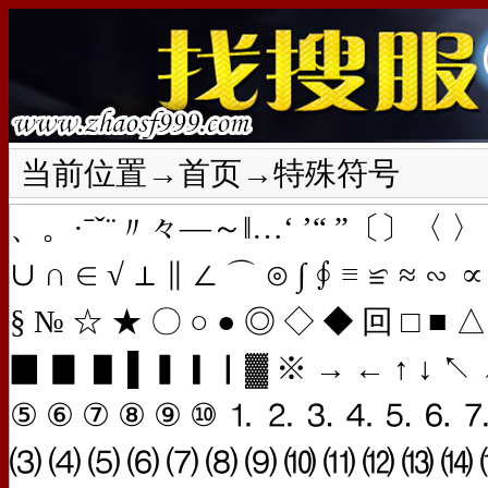
当前位置→
首页
→特殊符号
、。·ˉˇ¨〃々—～‖…‘ ’“ ”〔〕〈 〉
∪ ∩ ∈ √ ⊥ ∥ ∠ ⌒ ⊙ ∫ ∮ ≡ ≌ ≈ ∽ ∝ 
§ № ☆ ★ 〇 ○ ● ◎ ◇ ◆ 回 □ ■
▉ ▊ ▋ ▌▍▎▏▓ ※ → ← ↑ ↓ ↖ ↗ 
⑤ ⑥ ⑦ ⑧ ⑨ ⑩ ⒈ ⒉ ⒊ ⒋ ⒌ ⒍ 
⑶ ⑷ ⑸ ⑹ ⑺ ⑻ ⑼ ⑽ ⑾ ⑿ ⒀ ⒁ 