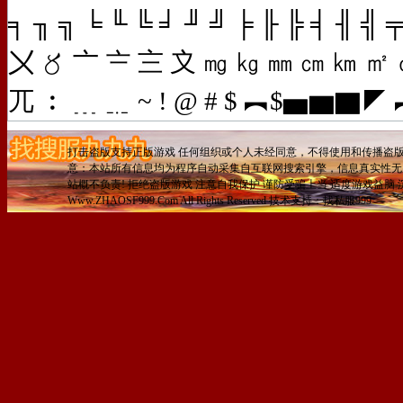
╕ ╖ ╗ ╘ ╙ ╚ ╛ ╜ ╝ ╞ ╟ ╠ ╡ ╢ ╣ 
〤 〥 〦 〧 〨 〩 ㎎ ㎏ ㎜ ㎝ ㎞ ㎡ ㏄ ㏎ 
兀 ︰ ﹍ ﹎ ~ ! @ # $ ︻$▅▆
打击盗版支持正版游戏 任何组织或个人未经同意，不得使用和传播盗版
意：本站所有信息均为程序自动采集自互联网搜索引擎，信息真实性无
站概不负责! 拒绝盗版游戏 注意自我保护 谨防受骗上当 适度游戏益脑 沉迷游
Www.ZHAOSF999.Com All Rights Reserved 技术支持：找私服999